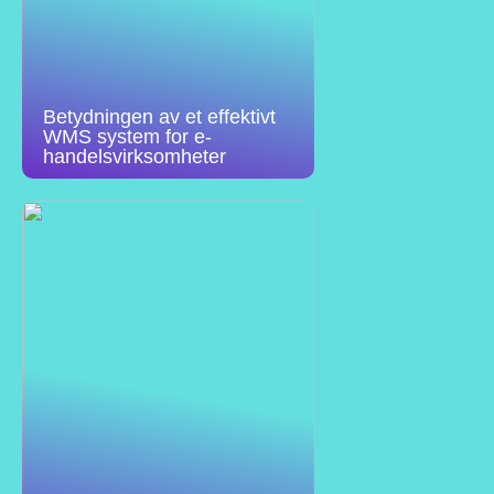
Betydningen av et effektivt
WMS system for e-
handelsvirksomheter