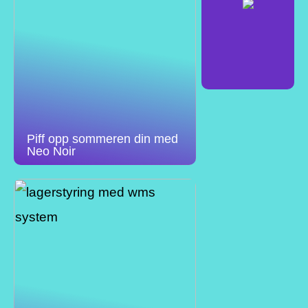
Piff opp sommeren din med
Neo Noir