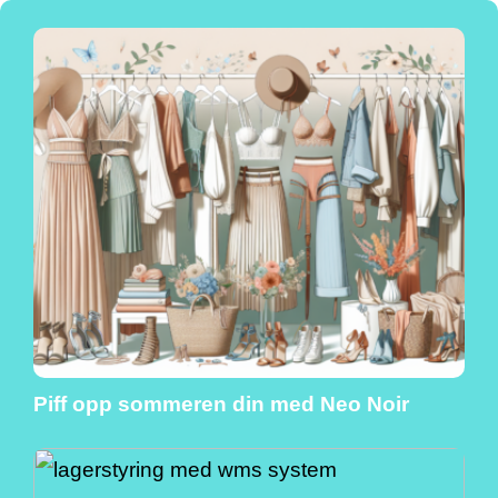
Piff opp sommeren din med Neo Noir