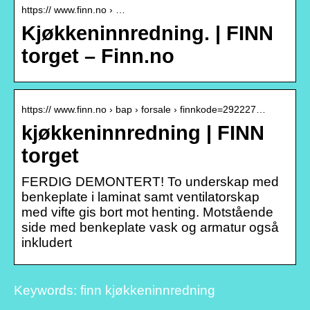
https:// www.finn.no › …
Kjøkkeninnredning. | FINN
torget – Finn.no
https:// www.finn.no › bap › forsale › finnkode=292227…
kjøkkeninnredning | FINN
torget
FERDIG DEMONTERT! To underskap med
benkeplate i laminat samt ventilatorskap
med vifte gis bort mot henting. Motstående
side med benkeplate vask og armatur også
inkludert
Keywords: finn kjøkkeninnredning