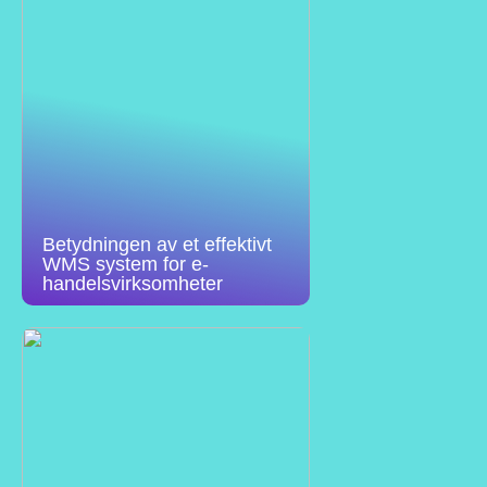
Betydningen av et effektivt
WMS system for e-
handelsvirksomheter