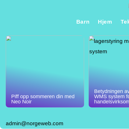
Barn
Hjem
Te
Betydningen av 
Piff opp sommeren din med
WMS system fo
Neo Noir
handelsvirkso
admin@norgeweb.com