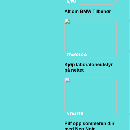
HJEM
Alt om BMW Tilbehør
TEKNOLOGI
Kjøp laboratorieutstyr
på nettet
NYHETER
Piff opp sommeren din
med Neo Noir