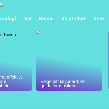
knologi
Mat
Reiser
Skjønnhet
Mote
et effektivt
r e-
Velge ditt keyboard: En
mheter
guide for musikere