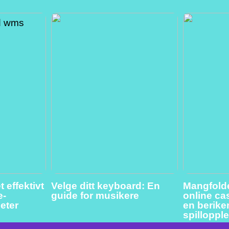
 effektivt
Velge ditt keyboard: En
Mangfolde
e-
guide for musikere
online cas
eter
en berik
spilloppl