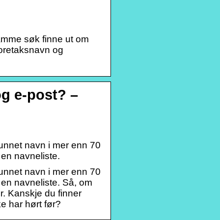
amme søk finne ut om
oretaksnavn og
og e-post? –
funnet navn i mer enn 70
 en navneliste.
funnet navn i mer enn 70
 en navneliste. Så, om
her. Kanskje du finner
e har hørt før?