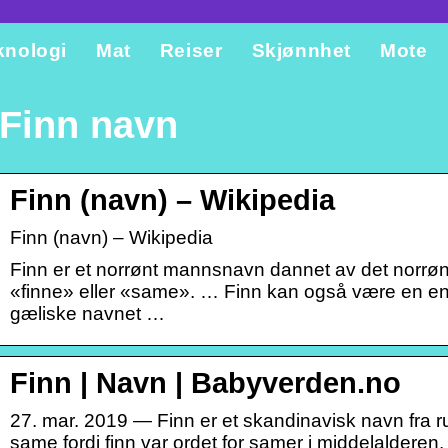
knologi
Mat
Reiser
Skjønnhet
Mote
Finn navn
Finn (navn) – Wikipedia
Finn (navn) – Wikipedia
Finn er et norrønt mannsnavn dannet av det norrøne
«finne» eller «same». … Finn kan også være en eng
gæliske navnet …
Finn | Navn | Babyverden.no
27. mar. 2019 — Finn er et skandinavisk navn fra r
same fordi finn var ordet for samer i middelalderen