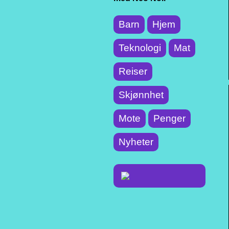
Barn
Hjem
Teknologi
Mat
Reiser
Skjønnhet
Mote
Penger
Nyheter