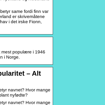
betyr same fordi finn var
erland er skrivemåtene
av i det irske Fionn,
tt mest populære i 1946
vn i Norge.
ularitet – Alt
 betyr navnet? Hvor mange
 blant nyfødte?
 betyr navnet? Hvor mange