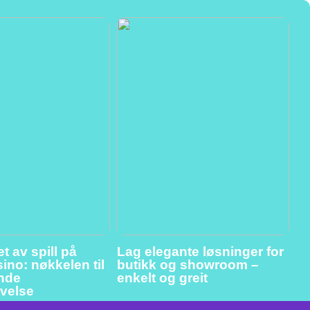
t av spill på
Lag elegante løsninger for
ino: nøkkelen til
butikk og showroom –
ende
enkelt og greit
evelse