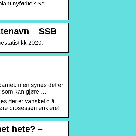
 blant nyfødte? Se
uttenavn – SSB
estatistikk 2020.
l barnet, men synes det er
ift som kan gjøre …
ynes det er vanskelig å
gjøre prosessen enklere!
et hete? –