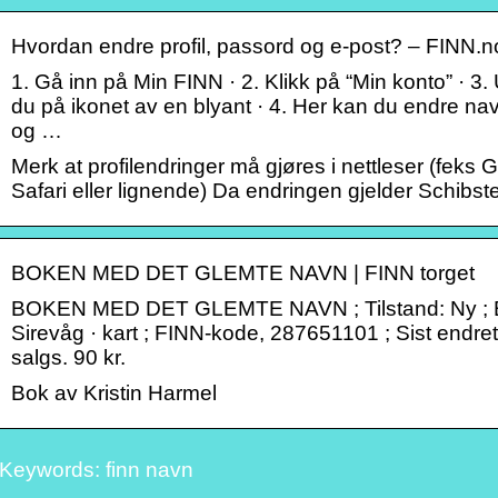
Hvordan endre profil, passord og e-post? – FINN.n
1. Gå inn på Min FINN · 2. Klikk på “Min konto” · 3
du på ikonet av en blyant · 4. Her kan du endre na
og …
Merk at profilendringer må gjøres i nettleser (feks
Safari eller lignende) Da endringen gjelder Schibs
BOKEN MED DET GLEMTE NAVN | FINN torget
BOKEN MED DET GLEMTE NAVN ; Tilstand: Ny ; B
Sirevåg · kart ; FINN-kode, 287651101 ; Sist endret,
salgs. 90 kr.
Bok av Kristin Harmel
Keywords: finn navn