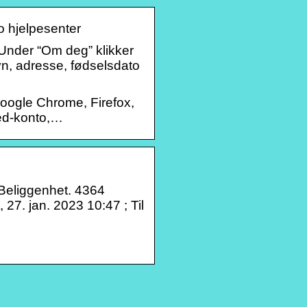
o hjelpesenter
. Under “Om deg” klikker
vn, adresse, fødselsdato
 Google Chrome, Firefox,
ted-konto,…
eliggenhet. 4364
 27. jan. 2023 10:47 ; Til