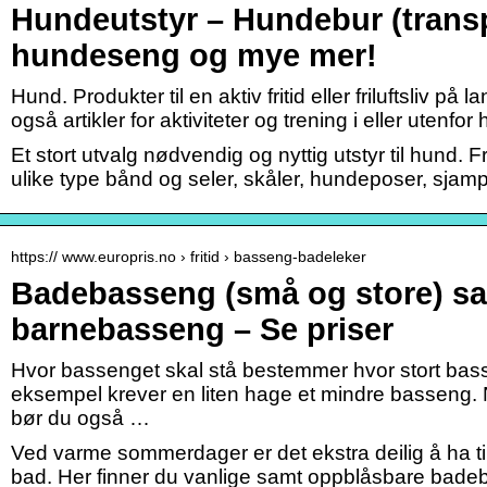
Hundeutstyr – Hundebur (transp
hundeseng og mye mer!
Hund. Produkter til en aktiv fritid eller friluftsliv på
også artikler for aktiviteter og trening i eller utenfo
Et stort utvalg nødvendig og nyttig utstyr til hund. 
ulike type bånd og seler, skåler, hundeposer, sja
https:// www.europris.no › fritid › basseng-badeleker
Badebasseng (små og store) s
barnebasseng – Se priser
Hvor bassenget skal stå bestemmer hvor stort bas
eksempel krever en liten hage et mindre basseng. N
bør du også …
Ved varme sommerdager er det ekstra deilig å ha til
bad. Her finner du vanlige samt oppblåsbare bade