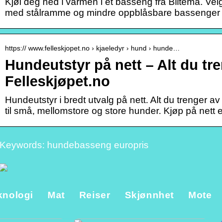
Kjøl deg ned i varmen i et basseng fra Biltema. Ve
med stålramme og mindre oppblåsbare bassenger t
https:// www.felleskjopet.no › kjaeledyr › hund › hunde…
Hundeutstyr på nett – Alt du tre
Felleskjøpet.no
Hundeutstyr i bredt utvalg på nett. Alt du trenger av u
til små, mellomstore og store hunder. Kjøp på nett ell
Keywords: hundebasseng europris
knologi
Mat
Reiser
Skjønnhet
Mote