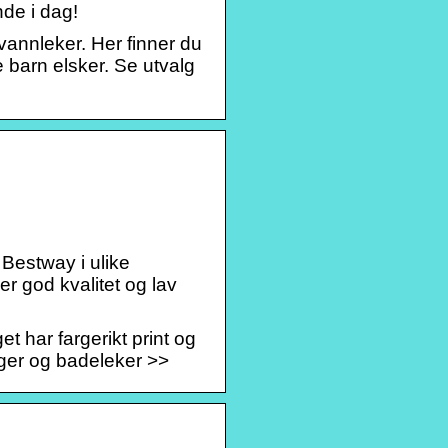
nde i dag!
vannleker. Her finner du
e barn elsker. Se utvalg
 Bestway i ulike
r god kvalitet og lav
 har fargerikt print og
ger og badeleker >>