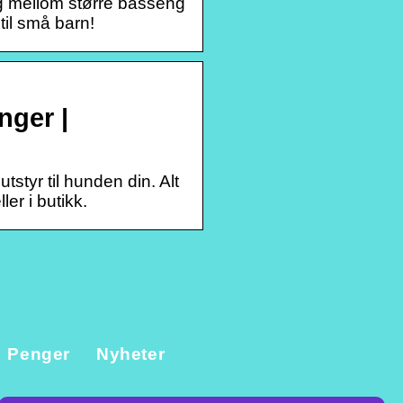
lg mellom større basseng
il små barn!
nger |
tstyr til hunden din. Alt
er i butikk.
Penger
Nyheter