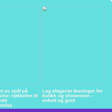
t av spill på
Lag elegante løsninger for
ino: nøkkelen til
butikk og showroom –
ende
enkelt og greit
evelse