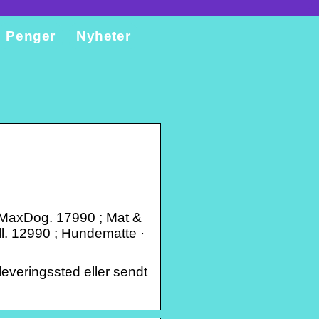
Penger
Nyheter
 MaxDog. 17990 ; Mat &
tall. 12990 ; Hundematte ·
leveringssted eller sendt