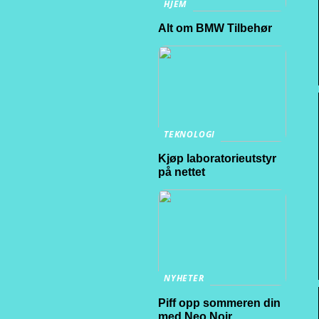
HJEM
Alt om BMW Tilbehør
TEKNOLOGI
Kjøp laboratorieutstyr
på nettet
NYHETER
Piff opp sommeren din
med Neo Noir