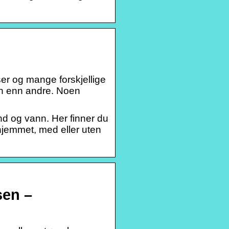
ser og mange forskjellige
n enn andre. Noen
 land og vann. Her finner du
r hjemmet, med eller uten
sen –