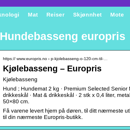
knologi
Mat
Reiser
Skjønnhet
Mote
Hundebasseng europris
https:// www.europris.no › p-kjolebasseng-o-120-cm-til-…
Kjølebasseng – Europris
Kjølebasseng
Hund ; Hundemat 2 kg · Premium Selected Senior
drikkeskål · Mat & drikkeskål · 2 stk x 0,4 liter, me
50×80 cm.
Få varene levert hjem på døren, til ditt nærmeste ut
til din nærmeste Europris-butikk.