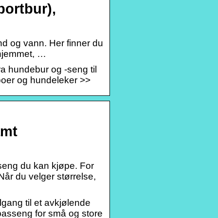
ortbur),
 land og vann. Her finner du
r hjemmet, …
Fra hundebur og -seng til
mpoer og hundeleker >>
amt
seng du kan kjøpe. For
år du velger størrelse,
gang til et avkjølende
basseng for små og store