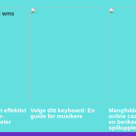
 effektivt
Velge ditt keyboard: En
Mangfolde
e-
guide for musikere
online cas
eter
en berik
spilloppl