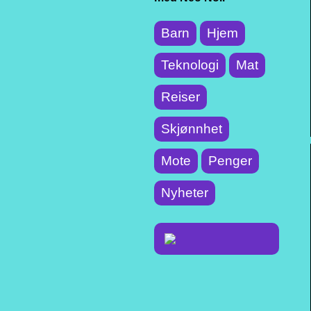
Barn
Hjem
Teknologi
Mat
Reiser
Skjønnhet
Mote
Penger
Nyheter