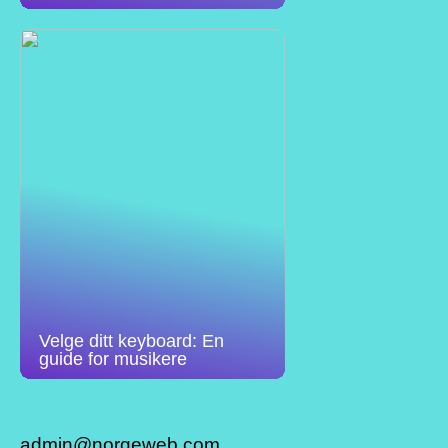
Velge ditt keyboard: En
guide for musikere
admin@norgeweb.com