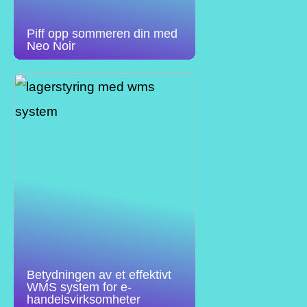
Piff opp sommeren din med
Neo Noir
Betydningen av et effektivt
WMS system for e-
handelsvirksomheter