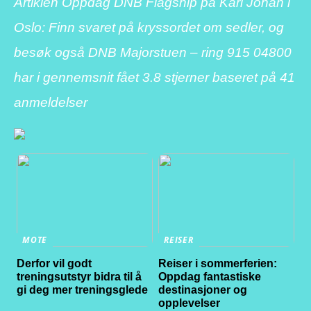
Artiklen Oppdag DNB Flagship på Karl Johan i
Oslo: Finn svaret på kryssordet om sedler, og
besøk også DNB Majorstuen – ring 915 04800
har i gennemsnit fået
3.8
stjerner baseret på
41
anmeldelser
MOTE
REISER
Derfor vil godt
Reiser i sommerferien:
treningsutstyr bidra til å
Oppdag fantastiske
gi deg mer treningsglede
destinasjoner og
opplevelser