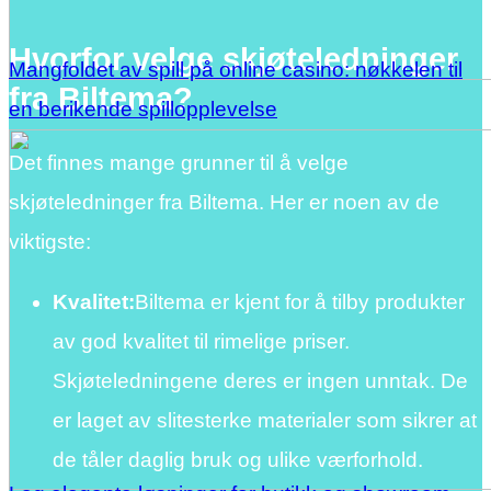
Hvorfor velge skjøteledninger
Mangfoldet av spill på online casino: nøkkelen til
fra Biltema?
en berikende spillopplevelse
Det finnes mange grunner til å velge
skjøteledninger fra Biltema. Her er noen av de
viktigste:
Kvalitet:
Biltema er kjent for å tilby produkter
av god kvalitet til rimelige priser.
Skjøteledningene deres er ingen unntak. De
er laget av slitesterke materialer som sikrer at
de tåler daglig bruk og ulike værforhold.