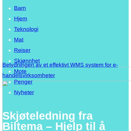
Barn
Hjem
Teknologi
Mat
Reiser
Skjønnhet
Betydningen av et effektivt WMS system for e-
Mote
handelsvirksomheter
Penger
Nyheter
Skjøteledning fra
Biltema – Hjelp til å