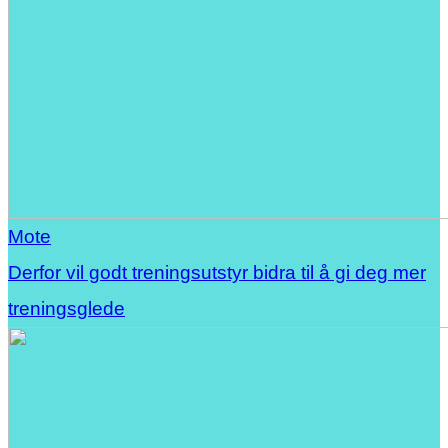
Mote
Derfor vil godt treningsutstyr bidra til å gi deg mer
treningsglede