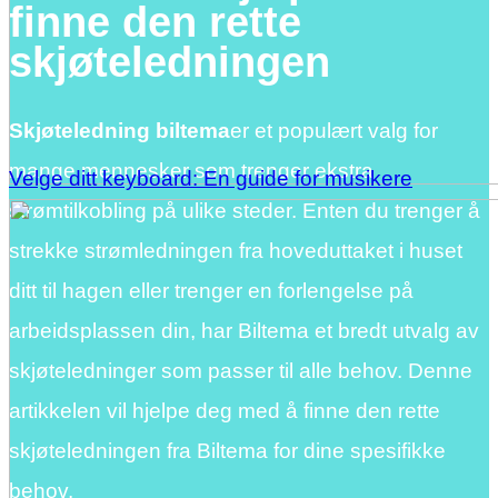
finne den rette
skjøteledningen
Skjøteledning biltema
er et populært valg for
mange mennesker som trenger ekstra
Velge ditt keyboard: En guide for musikere
strømtilkobling på ulike steder. Enten du trenger å
strekke strømledningen fra hoveduttaket i huset
ditt til hagen eller trenger en forlengelse på
arbeidsplassen din, har Biltema et bredt utvalg av
skjøteledninger som passer til alle behov. Denne
artikkelen vil hjelpe deg med å finne den rette
skjøteledningen fra Biltema for dine spesifikke
behov.