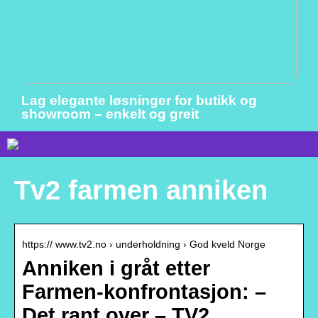
Lag elegante løsninger for butikk og
showroom – enkelt og greit
Tv2 farmen anniken
https:// www.tv2.no › underholdning › God kveld Norge
Anniken i gråt etter
Farmen-konfrontasjon: –
Det rant over – TV2