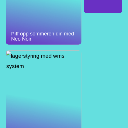
Piff opp sommeren din med
Neo Noir