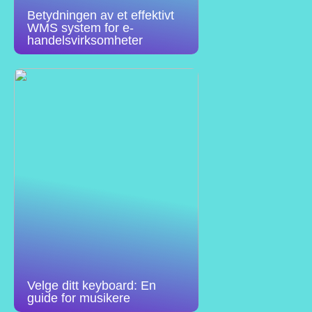
Betydningen av et effektivt
WMS system for e-
handelsvirksomheter
Velge ditt keyboard: En
guide for musikere