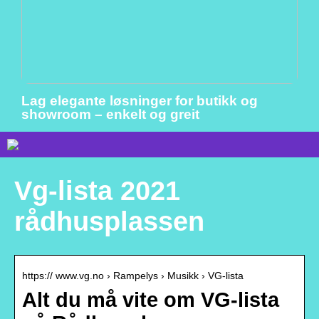
Lag elegante løsninger for butikk og
showroom – enkelt og greit
Vg-lista 2021
rådhusplassen
https:// www.vg.no › Rampelys › Musikk › VG-lista
Alt du må vite om VG-lista